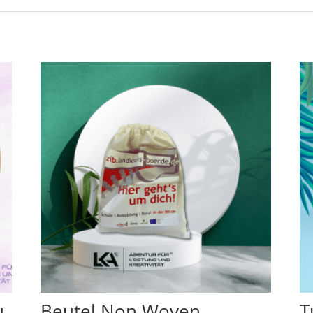
u
Beutel Non Woven
T