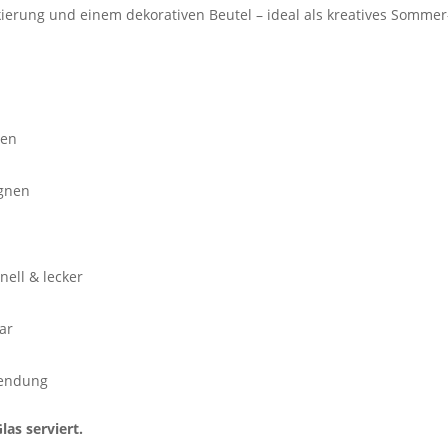
erung und einem dekorativen Beutel – ideal als kreatives Sommer
sen
gnen
nell & lecker
ar
wendung
as serviert.