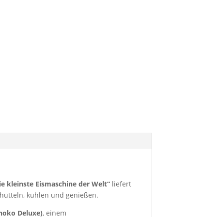
ie kleinste Eismaschine der Welt“
liefert
chütteln, kühlen und genießen.
choko Deluxe)
, einem