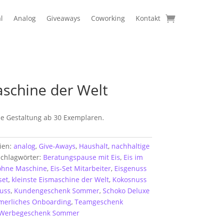
l
Analog
Giveaways
Coworking
Kontakt
aschine der Welt
lle Gestaltung ab 30 Exemplaren.
ien:
analog
,
Give-Aways
,
Haushalt
,
nachhaltige
chlagwörter:
Beratungspause mit Eis
,
Eis im
 ohne Maschine
,
Eis-Set Mitarbeiter
,
Eisgenuss
set
,
kleinste Eismaschine der Welt
,
Kokosnuss
uss
,
Kundengeschenk Sommer
,
Schoko Deluxe
erliches Onboarding
,
Teamgeschenk
Werbegeschenk Sommer