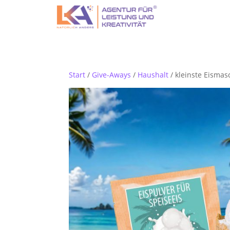
Start
/
Give-Aways
/
Haushalt
/ kleinste Eismas