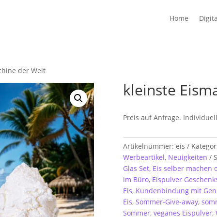
Home
Digita
chine der Welt
kleinste Eism
Preis auf Anfrage. Individue
Artikelnummer:
eis
Kategor
Werbeartikel
,
Neuigkeiten
S
Glas Set
,
Eis selber machen
im Büro
,
Eispulver Geschenk
Eis
,
Kundenbindung mit Gen
Eis
,
Sommer-Give-away
,
somm
Sommer
,
veganes Eispulver
,