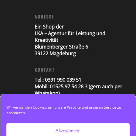
ADRESSE
Ein Shop der
LKA – Agentur für Leistung und
Kreativität
Blumenberger Straße 6
39122 Magdeburg
KONTAKT
Tel.: 0391 990 039 51
Mobil: 01525 97 54 28 3 (gern auch per
WhatsApp)
E-Mail: shop@lka-agentur.de
Datenschutz
Wir verwenden Cookies, um unsere Website und unseren Service zu
optimieren.
Impressum
Cookie-Richtlinien (EU)
Akzeptieren