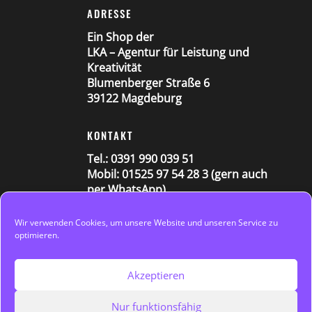
ADRESSE
Ein Shop der
LKA – Agentur für Leistung und
Kreativität
Blumenberger Straße 6
39122 Magdeburg
KONTAKT
Tel.: 0391 990 039 51
Mobil: 01525 97 54 28 3 (gern auch
per WhatsApp)
E-Mail: shop@lka-agentur.de
Datenschutz
Wir verwenden Cookies, um unsere Website und unseren Service zu
optimieren.
Impressum
Cookie-Richtlinien (EU)
Akzeptieren
Widerrufsbelehrung
Nur funktionsfähig